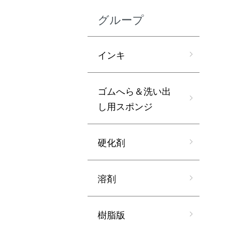
グループ
インキ
ゴムへら＆洗い出
し用スポンジ
硬化剤
溶剤
樹脂版