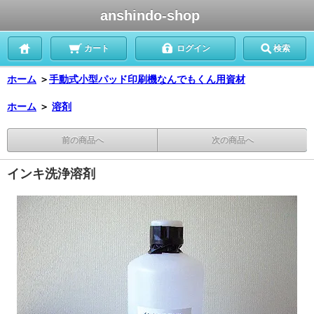
anshindo-shop
カート
ログイン
検索
ホーム
＞
手動式小型パッド印刷機なんでもくん用資材
ホーム
＞
溶剤
前の商品へ
次の商品へ
インキ洗浄溶剤