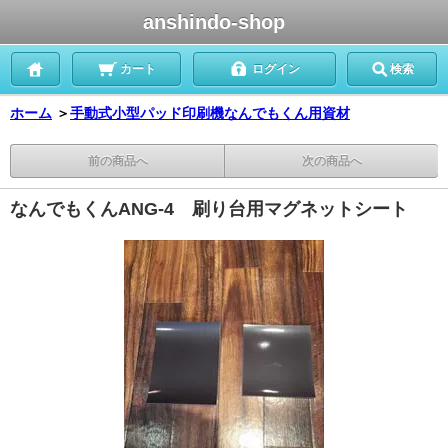
anshindo-shop
カート
ログイン
検索
ホーム
＞
手動式小型パッド印刷機なんでもくん用資材
前の商品へ
次の商品へ
なんでもくんANG-4 刷り台用マグネットシート